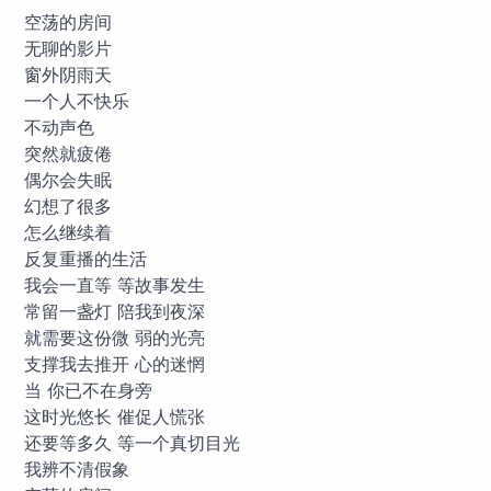
空荡的房间
无聊的影片
窗外阴雨天
一个人不快乐
不动声色
突然就疲倦
偶尔会失眠
幻想了很多
怎么继续着
反复重播的生活
我会一直等 等故事发生
常留一盏灯 陪我到夜深
就需要这份微 弱的光亮
支撑我去推开 心的迷惘
当 你已不在身旁
这时光悠长 催促人慌张
还要等多久 等一个真切目光
我辨不清假象