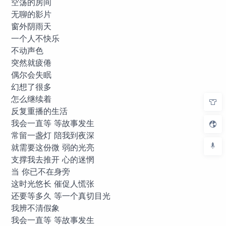
空荡的房间
无聊的影片
窗外阴雨天
一个人不快乐
不动声色
突然就疲倦
偶尔会失眠
幻想了很多
怎么继续着
反复重播的生活
我会一直等 等故事发生
常留一盏灯 陪我到夜深
就需要这份微 弱的光亮
支撑我去推开 心的迷惘
当 你已不在身旁
这时光悠长 催促人慌张
还要等多久 等一个真切目光
我辨不清假象
我会一直等 等故事发生