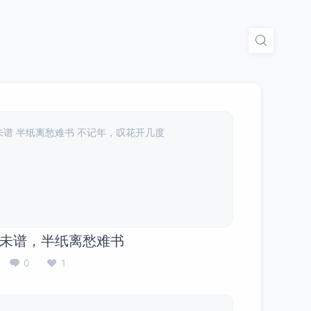
未谱 半纸离愁难书 不记年，叹花开几度
未谱，半纸离愁难书
0
1