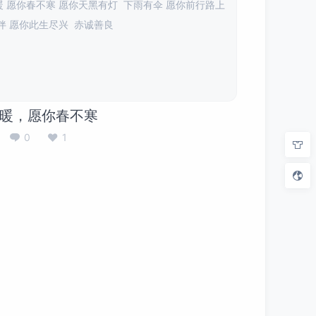
 愿你春不寒 愿你天黑有灯 下雨有伞 愿你前行路上
伴 愿你此生尽兴 赤诚善良
暖，愿你春不寒
0
1