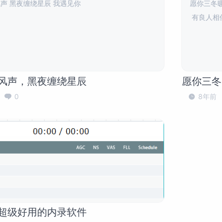
声 黑夜缠绕星辰 我遇见你
愿你三冬暖
有良人相
风声，黑夜缠绕星辰
愿你三冬
0
8年前
超级好用的内录软件